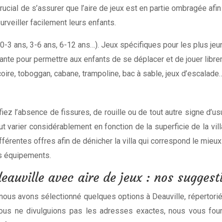
rucial de s’assurer que l’aire de jeux est en partie ombragée afin d
urveiller facilement leurs enfants.
(0-3 ans, 3-6 ans, 6-12 ans…). Jeux spécifiques pour les plus jeu
fisante pour permettre aux enfants de se déplacer et de jouer libr
oire, toboggan, cabane, trampoline, bac à sable, jeux d’escalade…)
rifiez l’absence de fissures, de rouille ou de tout autre signe d’u
t varier considérablement en fonction de la superficie de la villa, 
ifférentes offres afin de dénicher la villa qui correspond le mieu
es équipements.
eauville avec aire de jeux : nos suggest
, nous avons sélectionné quelques options à Deauville, répertoriée
 nous ne divulguions pas les adresses exactes, nous vous four