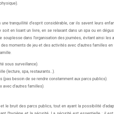
 physique).
une tranquillité d’esprit considérable, car ils savent leurs enf
e soit en lisant un livre, en se relaxant dans un spa ou en dég
e souplesse dans l’organisation des journées, évitant ainsi les a
des moments de jeu et des activités avec d’autres familles en vil
amille.
ité sous surveillance).
le (lecture, spa, restaurants…).
ées (pas besoin de se rendre constamment aux parcs publics).
ux avec d’autres familles).
e et le bruit des parcs publics, tout en ayant la possibilité d’ad
nt l’hygiène et la sécurité. La sécurité est essentielle : il 