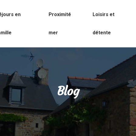
éjours en
Proximité
Loisirs et
amille
mer
détente
Blog