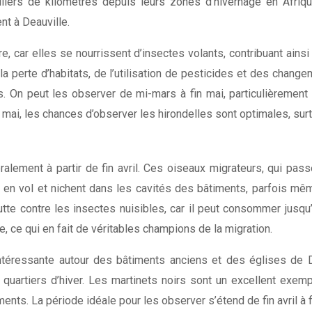
lliers de kilomètres depuis leurs zones d’hivernage en Afriq
nt à Deauville.
ure, car elles se nourrissent d’insectes volants, contribuant ain
 la perte d’habitats, de l’utilisation de pesticides et des chan
On peut les observer de mi-mars à fin mai, particulièrement t
 mai, les chances d’observer les hirondelles sont optimales, surt
alement à partir de fin avril. Ces oiseaux migrateurs, qui passe
en vol et nichent dans les cavités des bâtiments, parfois même e
lutte contre les insectes nuisibles, car il peut consommer jusqu
e, ce qui en fait de véritables champions de la migration.
ntéressante autour des bâtiments anciens et des églises de Dea
 quartiers d’hiver. Les martinets noirs sont un excellent exem
nts. La période idéale pour les observer s’étend de fin avril à fin