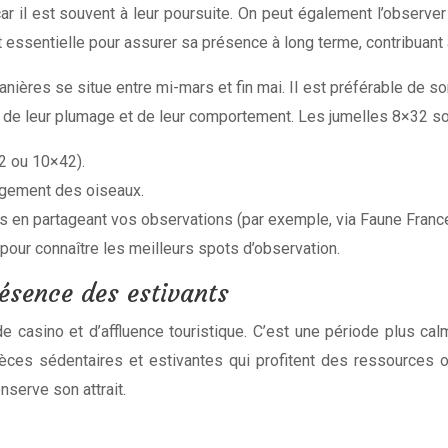
ar il est souvent à leur poursuite. On peut également l’observer
 essentielle pour assurer sa présence à long terme, contribuant ai
ères se situe entre mi-mars et fin mai. Il est préférable de sorti
 de leur plumage et de leur comportement. Les jumelles 8×32 son
32 ou 10×42).
angement des oiseaux.
s en partageant vos observations (par exemple, via Faune France
pour connaître les meilleurs spots d’observation.
résence des estivants
 casino et d’affluence touristique. C’est une période plus calm
ces sédentaires et estivantes qui profitent des ressources of
nserve son attrait.