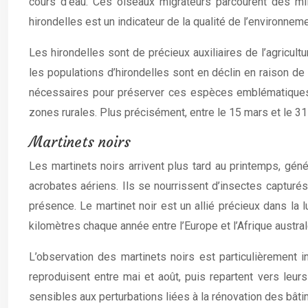
cours d’eau. Ces oiseaux migrateurs parcourent des mi
hirondelles est un indicateur de la qualité de l’environneme
Les hirondelles sont de précieux auxiliaires de l’agricult
les populations d’hirondelles sont en déclin en raison de
nécessaires pour préserver ces espèces emblématiques. 
zones rurales. Plus précisément, entre le 15 mars et le 31
Martinets noirs
Les martinets noirs arrivent plus tard au printemps, génér
acrobates aériens. Ils se nourrissent d’insectes capturés 
présence. Le martinet noir est un allié précieux dans la 
kilomètres chaque année entre l’Europe et l’Afrique austral
L’observation des martinets noirs est particulièrement i
reproduisent entre mai et août, puis repartent vers leurs
sensibles aux perturbations liées à la rénovation des bâtime