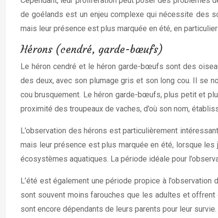
Cependant, leur prolifération peut poser des problèmes d
de goélands est un enjeu complexe qui nécessite des sol
mais leur présence est plus marquée en été, en particulier 
Hérons (cendré, garde-bœufs)
Le héron cendré et le héron garde-bœufs sont des oiseau
des deux, avec son plumage gris et son long cou. Il se no
cou brusquement. Le héron garde-bœufs, plus petit et plus 
proximité des troupeaux de vaches, d’où son nom, établiss
L’observation des hérons est particulièrement intéressant
mais leur présence est plus marquée en été, lorsque les 
écosystèmes aquatiques. La période idéale pour l’observatio
L’été est également une période propice à l’observation 
sont souvent moins farouches que les adultes et offrent d
sont encore dépendants de leurs parents pour leur survie. 