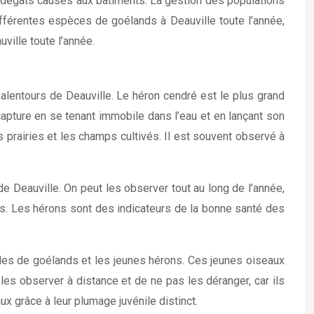
s dégâts causés aux bâtiments. La gestion des populations
fférentes espèces de goélands à Deauville toute l’année,
ville toute l’année.
lentours de Deauville. Le héron cendré est le plus grand
capture en se tenant immobile dans l’eau et en lançant son
s prairies et les champs cultivés. Il est souvent observé à
e Deauville. On peut les observer tout au long de l’année,
es. Les hérons sont des indicateurs de la bonne santé des
iles de goélands et les jeunes hérons. Ces jeunes oiseaux
les observer à distance et de ne pas les déranger, car ils
x grâce à leur plumage juvénile distinct.