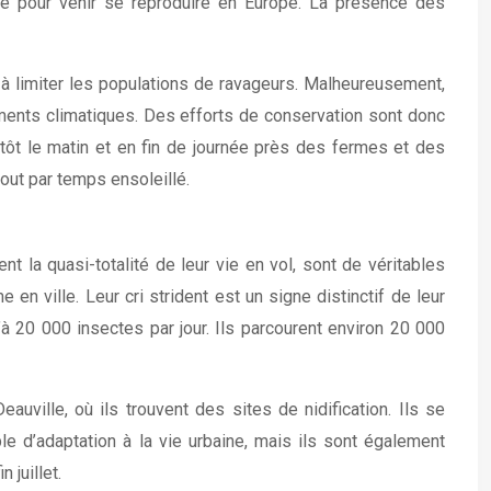
ue pour venir se reproduire en Europe. La présence des
si à limiter les populations de ravageurs. Malheureusement,
gements climatiques. Des efforts de conservation sont donc
ôt le matin et en fin de journée près des fermes et des
out par temps ensoleillé.
nt la quasi-totalité de leur vie en vol, sont de véritables
n ville. Leur cri strident est un signe distinctif de leur
’à 20 000 insectes par jour. Ils parcourent environ 20 000
uville, où ils trouvent des sites de nidification. Ils se
ple d’adaptation à la vie urbaine, mais ils sont également
 juillet.