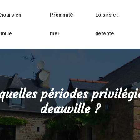
éjours en
Proximité
Loisirs et
amille
mer
détente
quelles périodes privilégi
deauville ?