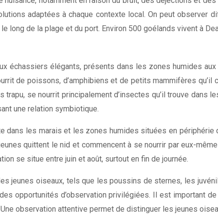
e nuisance, notamment en raison du bruit, des déjections et de
utions adaptées à chaque contexte local. On peut observer di
le long de la plage et du port. Environ 500 goélands vivent à Deau
x échassiers élégants, présents dans les zones humides aux a
urrit de poissons, d’amphibiens et de petits mammifères qu’il 
trapu, se nourrit principalement d’insectes qu’il trouve dans le
ant une relation symbiotique.
e dans les marais et les zones humides situées en périphérie d
jeunes quittent le nid et commencent à se nourrir par eux-mêm
n se situe entre juin et août, surtout en fin de journée.
des jeunes oiseaux, tels que les poussins de sternes, les juvén
es opportunités d’observation privilégiées. Il est important de 
Une observation attentive permet de distinguer les jeunes oiseau