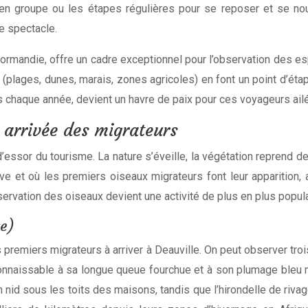
 en groupe ou les étapes régulières pour se reposer et se no
e spectacle.
Normandie, offre un cadre exceptionnel pour l’observation des es
ls (plages, dunes, marais, zones agricoles) en font un point d’ét
tes chaque année, devient un havre de paix pour ces voyageurs ail
t arrivée des migrateurs
ssor du tourisme. La nature s’éveille, la végétation reprend d
ve et où les premiers oiseaux migrateurs font leur apparition,
bservation des oiseaux devient une activité de plus en plus popula
ge)
remiers migrateurs à arriver à Deauville. On peut observer trois e
reconnaissable à sa longue queue fourchue et à son plumage bleu 
son nid sous les toits des maisons, tandis que l’hirondelle de r