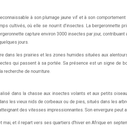
, reconnaissable à son plumage jaune vif et à son comportement 
mps cultivés, où elle se nourrit d’insectes. La bergeronnette pr
geronnette capture environ 3000 insectes par jour, contribuant a
quelques jours.
dre dans les prairies et les zones humides situées aux alentours
nsectes qui passent à sa portée. Sa présence est un signe de 
la recherche de nourriture.
lisé dans la chasse aux insectes volants et aux petits oiseaux
ans les vieux nids de corbeaux ou de pies, situés dans les arbr
, atteignant des vitesses impressionnantes. Son envergure peut a
t mai, et il repart vers ses quartiers d’hiver en Afrique en septem