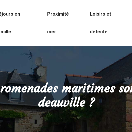
éjours en
Proximité
Loisirs et
amille
mer
détente
romenades maritimes sont
deauville ?