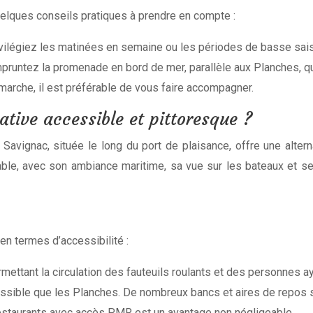
uelques conseils pratiques à prendre en compte :
vilégiez les matinées en semaine ou les périodes de basse saiso
pruntez la promenade en bord de mer, parallèle aux Planches, qui 
 marche, il est préférable de vous faire accompagner.
tive accessible et pittoresque ?
Savignac, située le long du port de plaisance, offre une altern
ble, avec son ambiance maritime, sa vue sur les bateaux et s
n termes d’accessibilité :
mettant la circulation des fauteuils roulants et des personnes a
cessible que les Planches. De nombreux bancs et aires de repos
estaurants avec accès PMR est un avantage non négligeable.