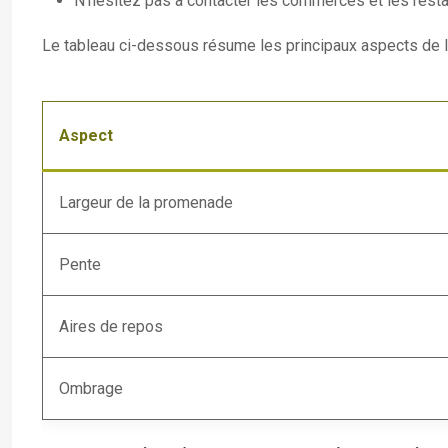
N’hésitez pas à contacter les commerces et les restaur
Le tableau ci-dessous résume les principaux aspects de l
Aspect
Largeur de la promenade
Pente
Aires de repos
Ombrage