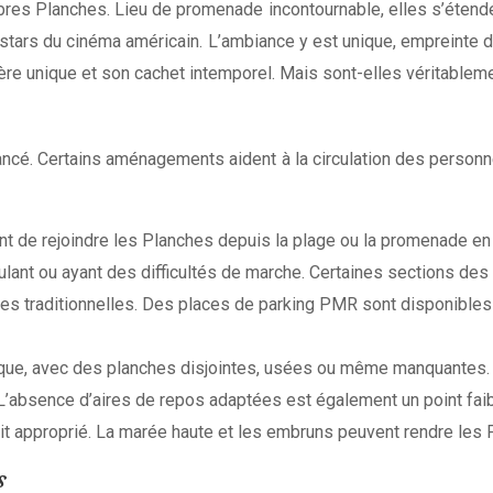
res Planches. Lieu de promenade incontournable, elles s’étende
e stars du cinéma américain. L’ambiance y est unique, empreinte 
ère unique et son cachet intemporel. Mais sont-elles véritablem
ancé. Certains aménagements aident à la circulation des personn
 de rejoindre les Planches depuis la plage ou la promenade en b
oulant ou ayant des difficultés de marche. Certaines sections des
hes traditionnelles. Des places de parking PMR sont disponible
ique, avec des planches disjointes, usées ou même manquantes. La
s. L’absence d’aires de repos adaptées est également un point fa
oit approprié. La marée haute et les embruns peuvent rendre les
s