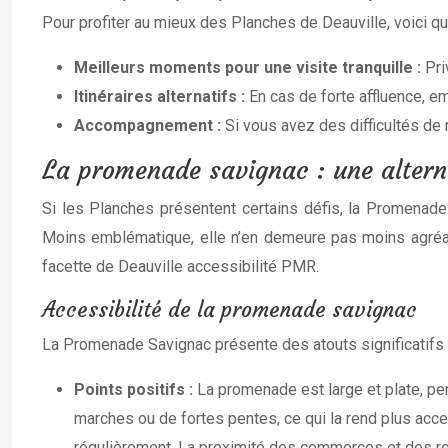
Pour profiter au mieux des Planches de Deauville, voici q
Meilleurs moments pour une visite tranquille :
Pri
Itinéraires alternatifs :
En cas de forte affluence, em
Accompagnement :
Si vous avez des difficultés de
La promenade savignac : une alterna
Si les Planches présentent certains défis, la Promenade 
Moins emblématique, elle n’en demeure pas moins agréa
facette de Deauville accessibilité PMR.
Accessibilité de la promenade savignac
La Promenade Savignac présente des atouts significatifs e
Points positifs :
La promenade est large et plate, per
marches ou de fortes pentes, ce qui la rend plus ac
régulièrement. La proximité des commerces et des r